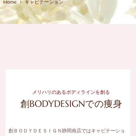
Home
キャビテーション
メリハリのあるボディラインを創る
創BODYDESIGNでの痩身
創ＢＯＤＹＤＥＳＩＧＮ静岡南店ではキャビテーショ