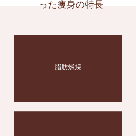
った痩身の特長
なシェイプに
る為、二の腕のタプタプや寸胴体型も自然
さらに、どの部位にも同じ効果が期待でき
脂肪燃焼
け。痛い思いは０！
ます。溶けた脂肪は乳化して排泄されるだ
脂肪にだけ届く超音波で脂肪を溶かし出し
アプローチ！
キャビテーションならセルライトにも直接