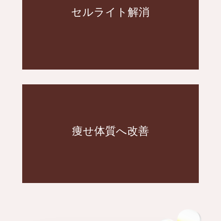
溜まっているせいかも？
セルライト解消
痩せにくい理由はもしかしてセルライトが
サージでは落ちにくい、脂肪の塊です。
セルライトとは、自力のダイエットやマッ
を促す頼もしい味方になるのです！
この健康的な脂肪細胞が、自然な脂肪燃焼
痩せ体質へ改善
ます。
れると、体内には健康的な脂肪細胞が残り
キャビテーションによって老廃物が排出さ