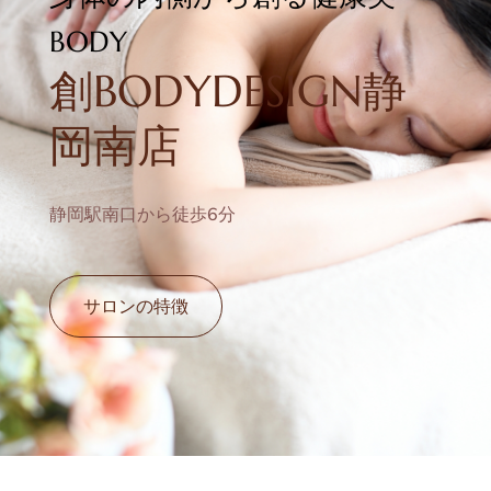
BODY
創BODYDESIGN静
岡南店
静岡駅南口から徒歩6分
サロンの特徴