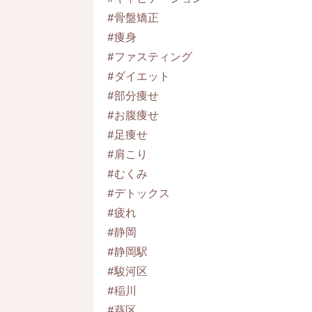
#骨盤矯正
#痩身
#ファスティング
#ダイエット
#部分痩せ
#お腹痩せ
#足痩せ
#肩こり
#むくみ
#デトックス
#疲れ
#静岡
#静岡駅
#駿河区
#稲川
#葵区