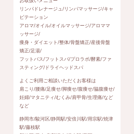
お取扱いメニュー
リンパドレナージュ/リンパマッサージ/キャ
ビテーション
アロマ/オイル/オイルマッサージ/アロママ
ッサージ/
痩身・ダイエット/整体/骨盤矯正/産後骨盤
矯正/足湯/
フットバス/フットスパ/プロラボ/酵素/ファ
スティング/ドライヘッドスパ
よくご利用ご相談いただくお客様は
肩こり/腰痛/足痩せ/脚痩せ/腹痩せ/脇腹痩せ/
妊婦/マタニティ/むくみ/肩甲骨/生理痛/など
など
静岡市/駿河区/静岡駅/安倍川駅/用宗駅/焼津
駅/藤枝駅