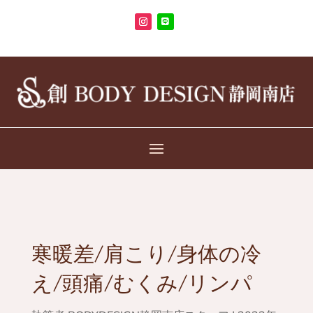
寒暖差/肩こり/身体の冷
え/頭痛/むくみ/リンパ