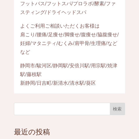
フットバス/フットスパ/プロラボ/酵素/ファ
スティング/ドライヘッドスパ
よくご利用ご相談いただくお客様は
肩こり/腰痛/足痩せ/脚痩せ/腹痩せ/脇腹痩せ/
妊婦/マタニティ/むくみ/肩甲骨/生理痛/など
など
静岡市/駿河区/静岡駅/安倍川駅/用宗駅/焼津
駅/藤枝駅
新静岡/日吉町/新清水/清水駅/葵区
検索
最近の投稿