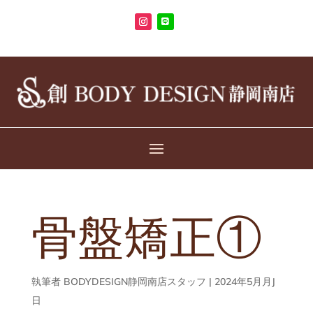
骨盤矯正①
執筆者
BODYDESIGN静岡南店スタッフ
|
2024年5月月J
日