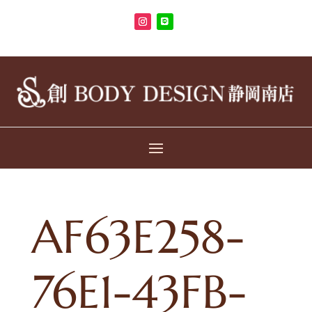
AF63E258-
76E1-43FB-