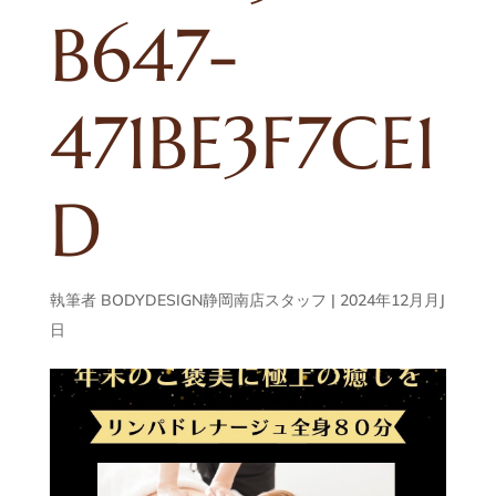
B647-
471BE3F7CE1
D
執筆者
BODYDESIGN静岡南店スタッフ
|
2024年12月月J
日