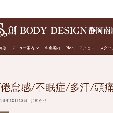
特徴
メニュー案内
料金案内
Blog
アクセス
スタッ
/倦怠感/不眠症/多汗/頭
023年10月13日
|
お知らせ