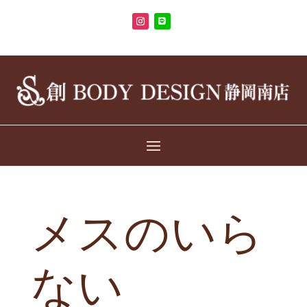
メスのいら
ない