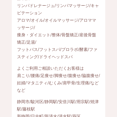
リンパドレナージュ/リンパマッサージ/キャ
ビテーション
アロマ/オイル/オイルマッサージ/アロママ
ッサージ/
痩身・ダイエット/整体/骨盤矯正/産後骨盤
矯正/足湯/
フットバス/フットスパ/プロラボ/酵素/ファ
スティング/ドライヘッドスパ
よくご利用ご相談いただくお客様は
肩こり/腰痛/足痩せ/脚痩せ/腹痩せ/脇腹痩せ/
妊婦/マタニティ/むくみ/肩甲骨/生理痛/など
など
静岡市/駿河区/静岡駅/安倍川駅/用宗駅/焼津
駅/藤枝駅
新静岡/日吉町/新清水/清水駅/葵区