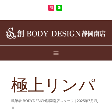
極上リンパ
執筆者
BODYDESIGN静岡南店スタッフ
|
2025年7月月J
日