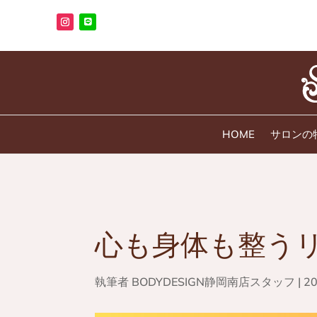
HOME
サロンの
心も身体も整う
執筆者
BODYDESIGN静岡南店スタッフ
|
2