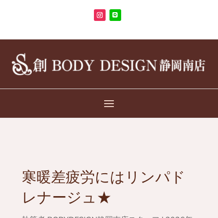
寒暖差疲労にはリンパド
レナージュ★