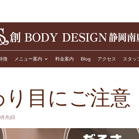
特徴
メニュー案内
料金案内
Blog
アクセス
スタッ
わり目にご注意
9月月J日