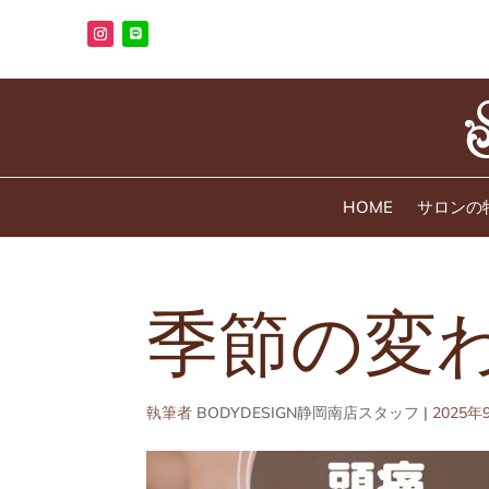
HOME
サロンの
季節の変
執筆者
BODYDESIGN静岡南店スタッフ
|
2025年