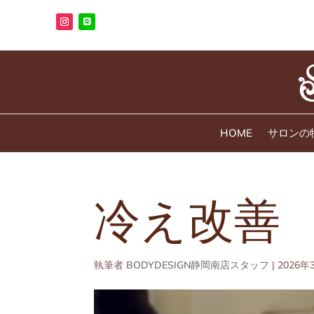
HOME
サロンの
冷え改善
執筆者
BODYDESIGN静岡南店スタッフ
|
2026年