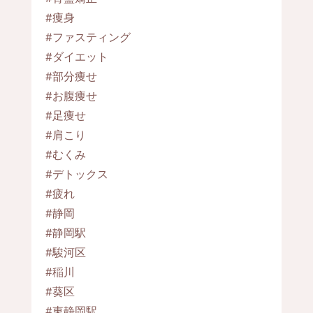
#痩身
#ファスティング
#ダイエット
#部分痩せ
#お腹痩せ
#足痩せ
#肩こり
#むくみ
#デトックス
#疲れ
#静岡
#静岡駅
#駿河区
#稲川
#葵区
#東静岡駅