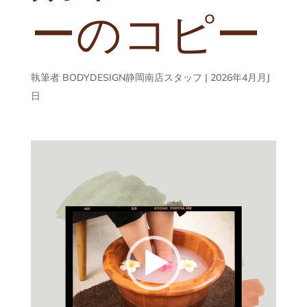
ーのコピー
執筆者
BODYDESIGN静岡南店スタッフ
|
2026年4月月J
日
動
画
プ
レ
ー
ヤ
ー