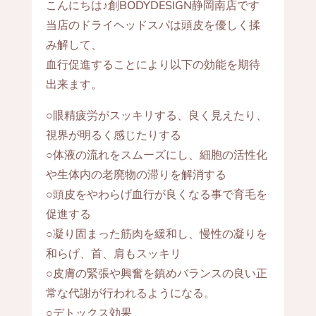
こんにちは♪創BODYDESIGN静岡南店です
当店のドライヘッドスパは頭皮を優しく揉
み解して、
血行促進することにより以下の効能を期待
出来ます。
○眼精疲労がスッキリする、良く見えたり、
視界が明るく感じたりする
○体液の流れをスムーズにし、細胞の活性化
や生体内の老廃物の滞りを解消する
○頭皮をやわらげ血行が良くなる事で育毛を
促進する
○凝り固まった筋肉を緩和し、慢性の凝りを
和らげ、首、肩もスッキリ
○皮膚の緊張や興奮を鎮めバランスの良い正
常な代謝が行われるようになる。
○デトックス効果